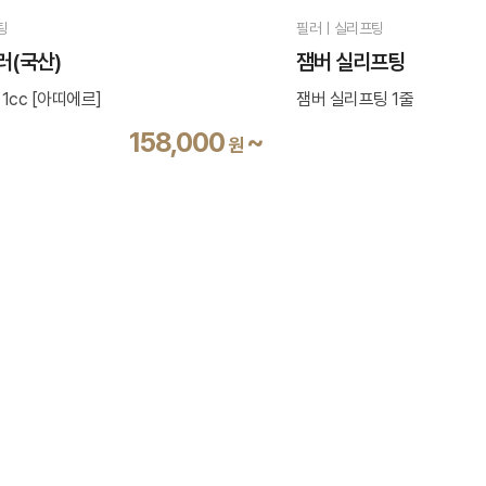
팅
필러ㅣ실리프팅
러(국산)
잼버 실리프팅
1cc [아띠에르]
잼버 실리프팅 1줄
158,000
~
원