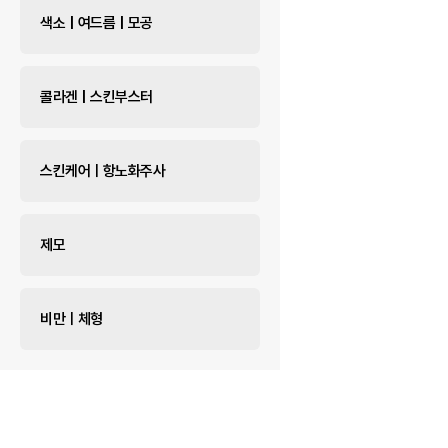
색소 | 여드름 | 모공
콜라겐 | 스킨부스터
스킨케어ㅣ항노화주사
제모
비만ㅣ체형