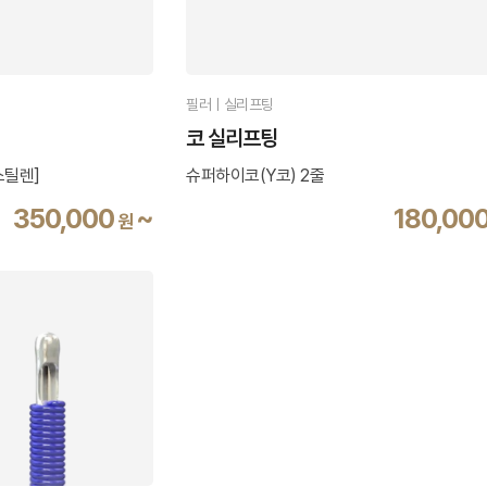
필러ㅣ실리프팅
코 실리프팅
스틸렌]
슈퍼하이코(Y코) 2줄
350,000
~
180,00
원