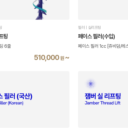
팅
필러ㅣ실리프팅
프팅
페이스 필러(수입)
팅 6줄
페이스 필러 1cc [쥬비덤/레
510,000
~
원