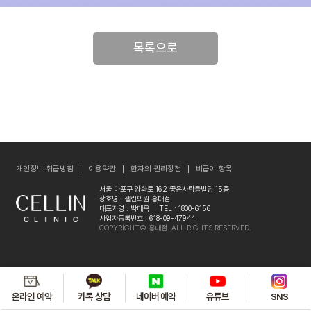
목록으로
개인정보 취급방침
이용약관
환자의 권리장전
비급여 항목
서울 마포구 양화로 162 좋은사람들빌딩 15층
상호명 : 셀린의원 홍대점
대표자명 : 박태욱
TEL : 1800-6156
사업자등록번호 : 618-09-47944
COPYRIGHT© 홍대점. ALL RIGHTS RESERVED.
온라인 예약
카톡 상담
네이버 예약
유튜브
SNS