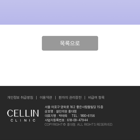
목록으로
개인정보 취급방침
이용약관
환자의 권리장전
비급여 항목
서울 마포구 양화로 162 좋은사람들빌딩 15층
상호명 : 셀린의원 홍대점
대표자명 : 박태욱
TEL : 1800-6156
사업자등록번호 : 618-09-47944
COPYRIGHT© 홍대점. ALL RIGHTS RESERVED.