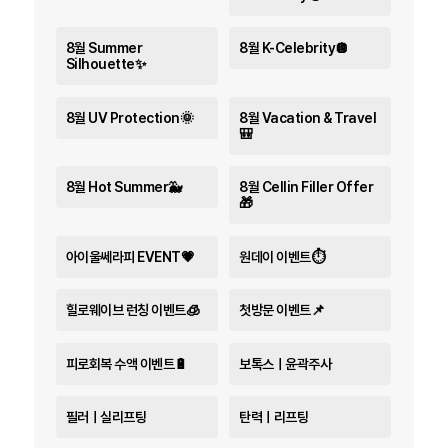
8월 Summer
8월 K-Celebrity🪩
Silhouette✨
8월 UV Protection🌞
8월 Vacation & Travel
🎒
8월 Hot Summer🐳
8월 Cellin Filler Offer
🎁
아이울쎄라피 EVENT💗
원데이 이벤트⏱️
힐로웨이브 런칭 이벤트🧊
첫방문 이벤트📌
피로회복 수액 이벤트🔋
보톡스ㅣ윤곽주사
필러ㅣ실리프팅
탄력ㅣ리프팅