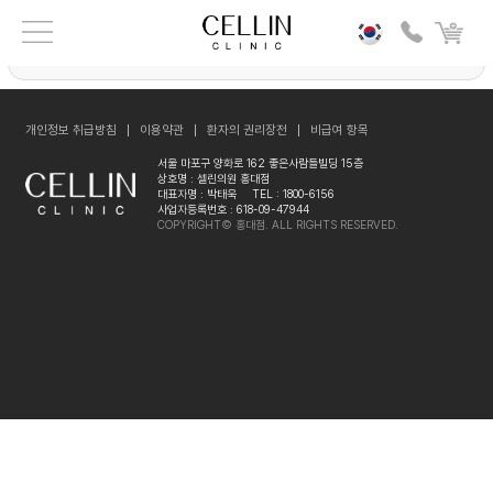
누적 신청자수 :
46,845
명 / 현재 신청자수 :
646
명
더보기
개인정보 취급방침
이용약관
환자의 권리장전
비급여 항목
서울 마포구 양화로 162 좋은사람들빌딩 15층
상호명 : 셀린의원 홍대점
대표자명 : 박태욱
TEL : 1800-6156
사업자등록번호 : 618-09-47944
COPYRIGHT© 홍대점. ALL RIGHTS RESERVED.