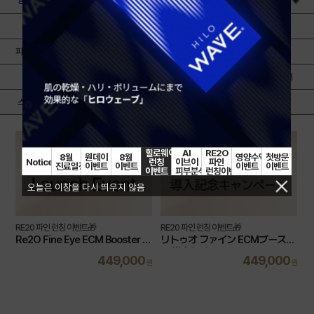
8월 Hot Summer🐳
8월 Cellin Filler Offer🎁
아이울쎄라피 EVENT💗
원데이 이벤트⏱️
힐로웨이브 런칭 이벤트🧊
첫방문 이벤트📌
피로회복 수액 이벤트🔋
보톡스ㅣ윤곽주사
필러ㅣ실리프팅
탄력ㅣ리프팅
색소 | 여드름 | 모공
콜라겐 | 스킨부스터
스킨케어ㅣ항노화주사
제모
비만ㅣ체형
힐로웨이브
AI
RE2O
8월
원데이
8월
영양수액
첫방문
Notice
런칭
이브이
파인
진료일정
이벤트
이벤트
이벤트
이벤트
이벤트
피부분석기
런칭이벤트
오늘은 이창을 다시 띄우지 않음
RE20 파인 런칭 이벤트🎁
RE20 파인 런칭 이벤트🎁
Re2O Fine Eye ECM Booster L
リトゥオ ファイン ECMブースタ
aunch Event
ー 導入記念キャンペーンㅠ
449,000
449,000
원
원