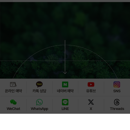
Focused on
온라인 예약
카톡 상담
네이버 예약
유튜브
SNS
Fundamental Change
CELLIN CLINIC
WeChat
WhatsApp
LINE
X
Threads