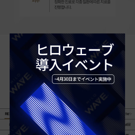
보톡스
정확한 진료로 각종 질환에 따른 치료
로 각종 질환에 따른 치료를
진행합니다.
.
셀린의원만의 특별한 이벤트를 만나보세요
CELLIN CLINIC
EVENT
VIEW MORE
+
RE20 파인 런칭 이벤트🎁
8월 Medical Sanctuary😎
8월 Summer Silhouette✨
8월 K-Celebrity🪩
8월 UV Protection🌞
8월 Vacation & Travel🎒